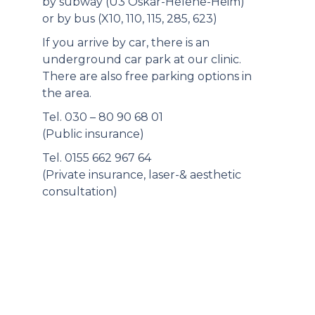
by subway (U3 Oskar-Helene-Heim)
or by bus (X10, 110, 115, 285, 623)
If you arrive by car, there is an
underground car park at our clinic.
There are also free parking options in
the area.
Tel. 030 – 80 90 68 01
(Public insurance)
Tel. 0155 662 967 64
(Private insurance, laser-& aesthetic
consultation)