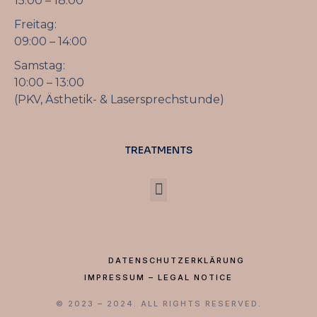
15:00 – 18:00
Freitag:
09:00 – 14:00
Samstag:
10:00 – 13:00
(PKV, Ästhetik- & Lasersprechstunde)
TREATMENTS
0155 662 967 64(PKV, Selbstzahler, Ästhetik- & Lasersprechstunde)
DATENSCHUTZERKLÄRUNG
IMPRESSUM – LEGAL NOTICE
© 2023 – 2024. ALL RIGHTS RESERVED.