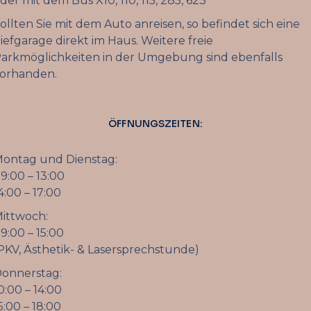
der mit dem Bus X10, 110, 115, 285, 623
ollten Sie mit dem Auto anreisen, so befindet sich eine
iefgarage direkt im Haus. Weitere freie
arkmöglichkeiten in der Umgebung sind ebenfalls
orhanden.
ÖFFNUNGSZEITEN:
ontag und Dienstag:
9:00 – 13:00
4:00 – 17:00
ittwoch:
9:00 – 15:00
PKV, Ästhetik- & Lasersprechstunde)
onnerstag:
0:00 – 14:00
5:00 – 18:00