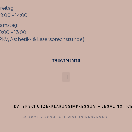
reitag:
9:00 – 14:00
amstag:
0:00 – 13:00
PKV, Ästhetik- & Lasersprechstunde)
TREATMENTS
DATENSCHUTZERKLÄRUNG
IMPRESSUM – LEGAL NOTIC
© 2023 – 2024. ALL RIGHTS RESERVED.