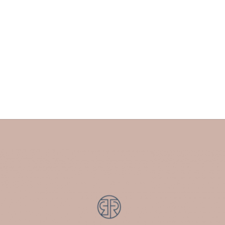
How do I get the most out of my
laser hair removal treatment?
LASER CENTER
,
PERMANENT HAIR REMOVAL
OCTOBER 20, 2023