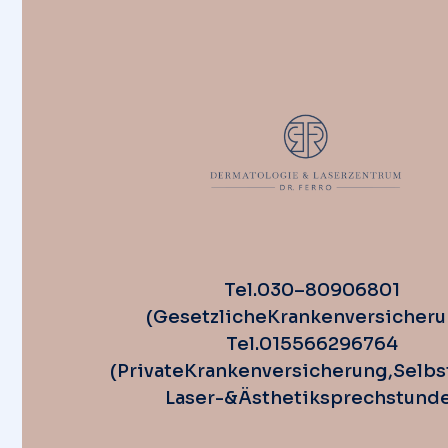
Tel. 030 – 80 90 68 01
(Gesetzliche Krankenversicheru
Tel. 0155 662 967 64
(Private Krankenversicherung, Selbs
Laser-& Ästhetiksprechstund