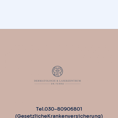
ein ständiges Rasieren oder Waxing ein für alle Mal zu beenden.
Aber was kann ich tun, damit ich das beste Ergebnis aus meiner
Behandlung heraushole? Die Haare dürfen nicht zu lang sein…
Read more
Tel. 030 – 80 90 68 01
(Gesetzliche Krankenversicherung)