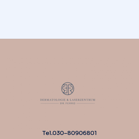
5 exciting facts about hand
fillers
AESTHETICS
,
HANDS
NOVEMBER 7, 2023
Tel. 030 – 80 90 68 01