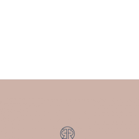
5 spannende Fakten über
Handfiller
ÄSTHETIK
,
HANDS
NOVEMBER 7, 2023