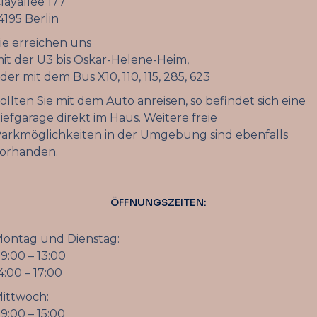
layallee 177
4195 Berlin
ie erreichen uns
it der U3 bis Oskar-Helene-Heim,
der mit dem Bus X10, 110, 115, 285, 623
ollten Sie mit dem Auto anreisen, so befindet sich eine
iefgarage direkt im Haus. Weitere freie
arkmöglichkeiten in der Umgebung sind ebenfalls
orhanden.
ÖFFNUNGSZEITEN:
ontag und Dienstag:
9:00 – 13:00
4:00 – 17:00
ittwoch:
9:00 – 15:00